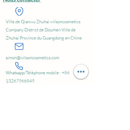
Service :
OEM ; ODM ; Label privé
MOQ :
5000 pièces
Ville de Qianwu Zhuhai wilsoncosmetics
Company District de Doumen Ville de
Zhuhai Province du Guangdong en Chine
simon@wilsoncosmetics.com
Whatsapp/Téléphone mobile :
+86
13267966849
Abonnez-vous à notre newsletter •
Ne manquez rien !
Email