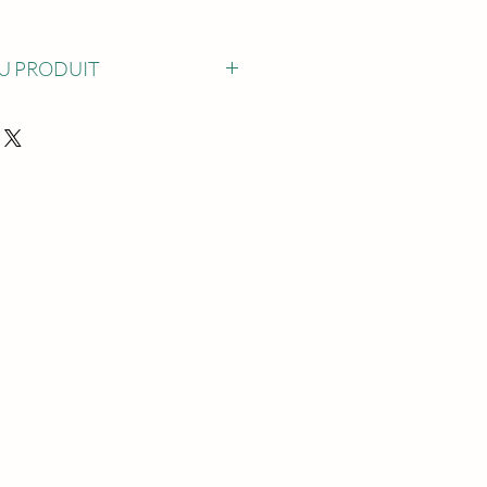
U PRODUIT
pooing bébé et douche
 ml (2,8 oz); 100 ml (3,5 oz); 150 ml
; 250 ml (8,8 oz); Personnalisation
tuit de l'échantillon et les frais de
pris par l'acheteur; L'échantillon sera
urs
abel privé