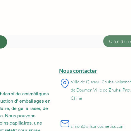
Conduir
Nous contacter
Ville de Qianwu Zhuhai wilsonc
de Doumen Ville de Zhuhai Pro
abricant de cosmétiques
Chine
duction d'
emballages en
aire, de gel à raser, de
etc. Nous pouvons
ins capillaires, une
simon@wilsoncosmetics.com
nt relatif pour spray