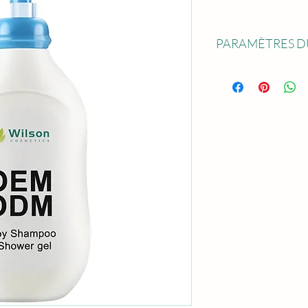
PARAMÈTRES D
Nom du produit: Sham
Capacité disponible: 80
(5,3 oz); 200 ml (7 oz)
Échantillon: le coût gra
fret doivent être entre
expédié dans 5 à 15 jo
Service: OEM; ODM; L
MOQ: 10,000 PCS