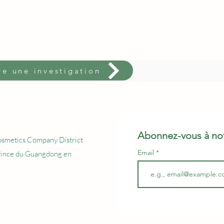
e une investigation
Abonnez-vous à not
osmetics Company District
Email
vince du Guangdong en