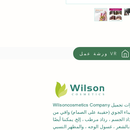
ورشة عمل VR
Wilsoncosmetics Company هي شركة تصنيع مستحضرات تجميل
لهباء الجوي (حقيبة على الصمام) واقي من
 الجسم ، رذاذ مرطب ، إلخ. يمكننا أيضًا
ة بالشعر ، غسول الوجه ، والمطهر النسبي