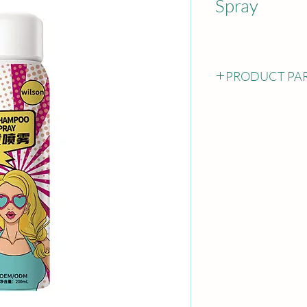
Spray
PRODUCT PA
Dry shampoo
Customized
Free sample cost an
freight charges shou
undertaken by the 
OEM;
ODM;
Private Label
10000 pcs