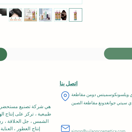
اتصل بنا
اي ويلسونكوسميتس دومن مقاطعة
 سيتي جوانغدونغ مقاطعة الصين
طبيعية ، تركز على إنتاج ا
الشمس ، جل الحلاقة ، رذاذ
إنتاج العطور ، العناي
simon@wilsoncosmetics.com